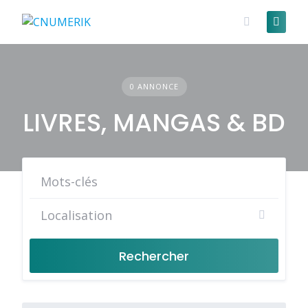
Skip
to
content
0 ANNONCE
LIVRES, MANGAS & BD
Rechercher